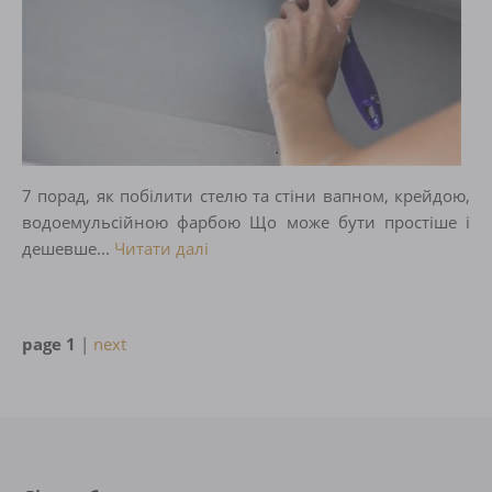
7 порад, як побілити стелю та стіни вапном, крейдою,
водоемульсійною фарбою Що може бути простіше і
дешевше...
Читати далі
page 1
|
next