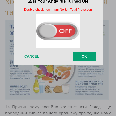
хочеться їсти Харчування
та наука
14 Причин чому постійно хочеться їсти Голод - це
природний сигнал вашого організму про те, що йому