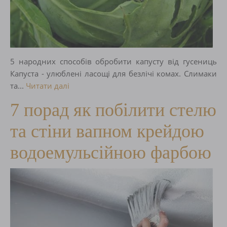
5 народних способів обробити капусту від гусениць
Капуста - улюблені ласощі для безлічі комах. Слимаки
та...
Читати далі
7 порад як побілити стелю
та стіни вапном крейдою
водоемульсійною фарбою