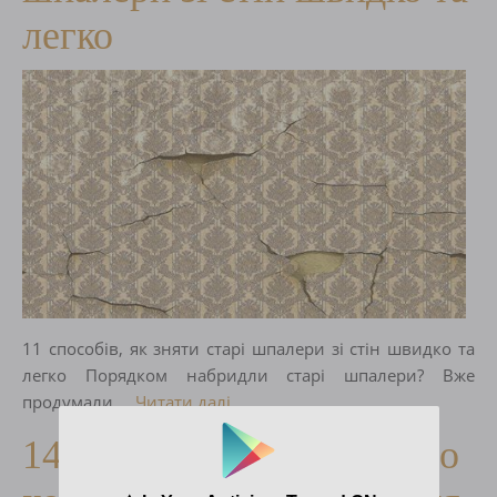
легко
11 способів, як зняти старі шпалери зі стін швидко та
легко Порядком набридли старі шпалери? Вже
продумали,...
Читати далі
14 Причин чому постійно