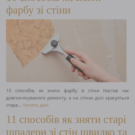
фарбу зі стіни
10 способів, як зняти фарбу зі стіни Настав час
довгоочікуваного ремонту, а на стінах досі красується
стара...
Читати далі
11 способів як зняти старі
шпалери зі стін швидко та