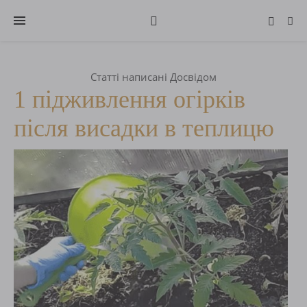
Статті написані Досвідом
1 підживлення огірків
після висадки в теплицю