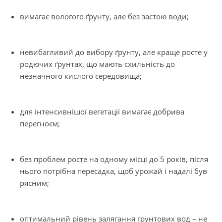
вимагає вологого ґрунту, але без застою води;
невибагливий до вибору ґрунту, але краще росте у
родючих ґрунтах, що мають схильність до
незначного кислого середовища;
для інтенсивнішої вегетації вимагає добрива
перегноєм;
без проблем росте на одному місці до 5 років, після
нього потрібна пересадка, щоб урожай і надалі був
рясним;
оптимальний рівень залягання ґрунтових вод – не