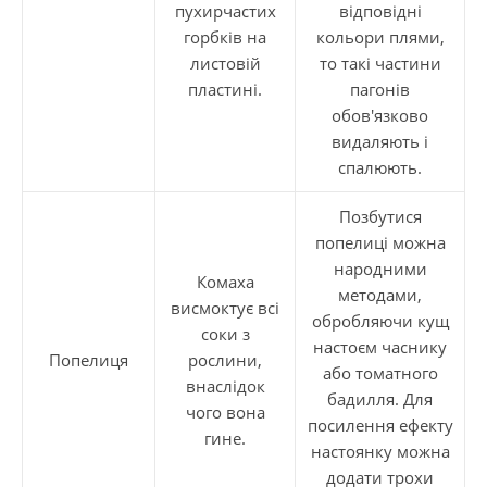
пухирчастих
відповідні
горбків на
кольори плями,
листовій
то такі частини
пластині.
пагонів
обов'язково
видаляють і
спалюють.
Позбутися
попелиці можна
народними
Комаха
методами,
висмоктує всі
обробляючи кущ
соки з
настоєм часнику
Попелиця
рослини,
або томатного
внаслідок
бадилля. Для
чого вона
посилення ефекту
гине.
настоянку можна
додати трохи