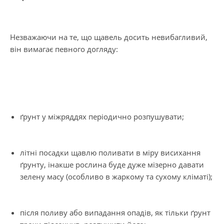
Незважаючи на те, що щавель досить невибагливий,
він вимагає певного догляду:
ґрунт у міжряддях періодично розпушувати;
літні посадки щавлю поливати в міру висихання
ґрунту, інакше рослина буде дуже мізерно давати
зелену масу (особливо в жаркому та сухому кліматі);
після поливу або випадання опадів, як тільки ґрунт