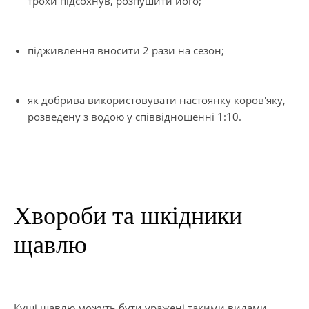
трохи підсохнув, розпушити його;
підживлення вносити 2 рази на сезон;
як добрива використовувати настоянку коров'яку,
розведену з водою у співвідношенні 1:10.
Хвороби та шкідники
щавлю
Кущі щавлю можуть бути уражені такими видами