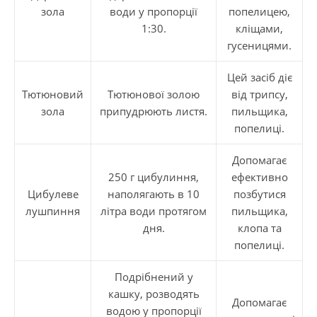
зола
води у пропорції
попелицею,
1:30.
кліщами,
гусеницями.
Цей засіб діє
Тютюновий
Тютюнової золою
від трипсу,
зола
припудрюють листя.
пильщика,
попелиці.
Допомагає
250 г цибулиння,
ефективно
Цибулеве
наполягають в 10
позбутися
лушпиння
літра води протягом
пильщика,
дня.
клопа та
попелиці.
Подрібнений у
кашку, розводять
Допомагає
водою у пропорції