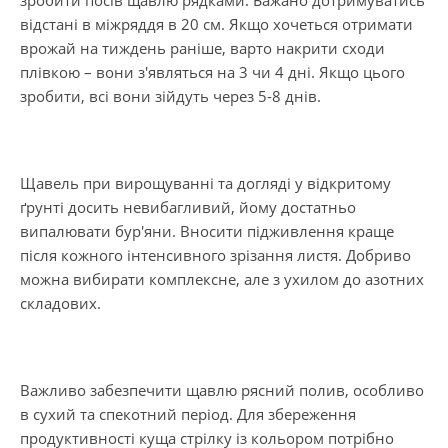
відстані в міжряддя в 20 см. Якщо хочеться отримати
врожай на тиждень раніше, варто накрити сходи
плівкою – вони з'являться на 3 чи 4 дні. Якщо цього
зробити, всі вони зійдуть через 5-8 днів.
Щавель при вирощуванні та догляді у відкритому
ґрунті досить невибагливий, йому достатньо
випалювати бур'яни. Вносити підживлення краще
після кожного інтенсивного зрізання листя. Добриво
можна вибирати комплексне, але з ухилом до азотних
складових.
Важливо забезпечити щавлю рясний полив, особливо
в сухий та спекотний період. Для збереження
продуктивності куща стрілку із кольором потрібно