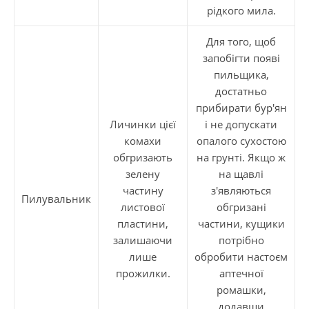
рідкого мила.
Для того, щоб
запобігти появі
пильщика,
достатньо
прибирати бур'ян
Личинки цієї
і не допускати
комахи
опалого сухостою
обгризають
на грунті. Якщо ж
зелену
на щавлі
частину
з'являються
Пилувальник
листової
обгризані
пластини,
частини, кущики
залишаючи
потрібно
лише
обробити настоєм
прожилки.
аптечної
ромашки,
додавши