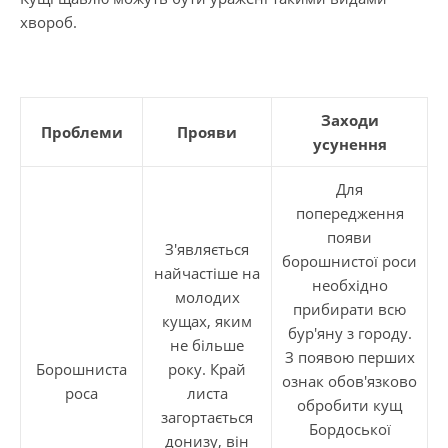
хвороб.
Заходи
Проблеми
Прояви
усунення
Для
попередження
появи
З'являється
борошнистої роси
найчастіше на
необхідно
молодих
прибирати всю
кущах, яким
бур'яну з городу.
не більше
З появою перших
Борошниста
року. Край
ознак обов'язково
роса
листа
обробити кущ
загортається
Бордоської
донизу, він