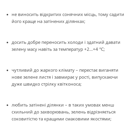
не виносить відкритих сонячних місць, тому садити
його краще на затінених ділянках;
досить добре переносить холоди і здатний давати
зелену масу навіть за температур +2…+4 °С;
чутливий до жаркого клімату – перестає виганяти
нове зелене листя і завмирає у рості, випускаючи
дуже швидко стрілку квітконоса;
любить затінені ділянки – в таких умовах менш
схильний до захворювань, зелень відрізняється
соковитістю та кращими смаковими якостями;