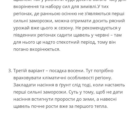
вкорінення та набору сил для зимівлі.У тих
регіонах, де ранньою осінню не з'являються перші
сильні заморозки, можна отримати досить рясний
урожай вже цього ж сезону. Не рекомендується у
південних регіонах садити щавель у червні – там
для нього це надто спекотний період, тому він
погано вкорінюється.
Третій варіант – посадка восени. Тут потрібно
враховувати кліматичні особливості регіону.
Закладати насіння в ґрунт слід тоді, коли настають
перші сильні заморозки. Суть у тому, щоб не дати
насіння встигнути прорости до зими, а навесні
щавель почне рости вже за першого тепла.