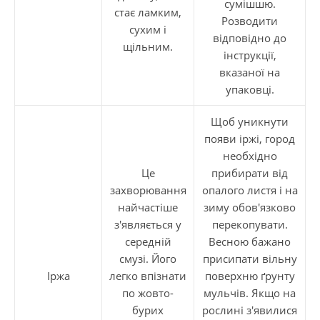
сумішшю.
стає ламким,
Розводити
сухим і
відповідно до
щільним.
інструкції,
вказаної на
упаковці.
Щоб уникнути
появи іржі, город
необхідно
Це
прибирати від
захворювання
опалого листя і на
найчастіше
зиму обов'язково
з'являється у
перекопувати.
середній
Весною бажано
смузі. Його
присипати вільну
Іржа
легко впізнати
поверхню ґрунту
по жовто-
мульчів. Якщо на
бурих
рослині з'явилися