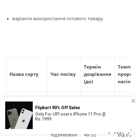
варіанти використання готового товару.
Термін
Темпер
Назва сорту
Час посіву
дозрівання
пророс
(дн)
насіння 
Ранній
Бельвільський
квітень-
48-50
Від 6 до
травень)
Ранній та
Смарагдовий
підзимовий
46-52
Від 6 до