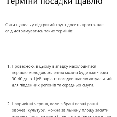
Терміни посадки щавлю
Сіяти щавель у відкритий грунт досить просто, але
слід дотримуватись таких термінів:
Провесною, в цьому випадку насолодитися
першою молодою зеленню можна буде вже через
30-40 днів. Цей варіант посадки щавлю актуальний
для південних регіонів та середньої смуги.
Наприкінці червня, коли зібрані перші ранні
овочеві культури, можна звільнену площу засіяти
щавлем. Так у рослини буде досить багато часу для