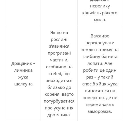
невелику
кількість рідкого
мила.
Якщо на
Важливо
рослині
перекопувати
з'явилися
землю на зиму на
прогризані
глибину багнета
частини,
Драцяник –
лопати. Але
особливо на
личинка
робити це один
стеблі, що
жука
раз – у такий
знаходиться
щелкуна
спосіб яйця жука
близько до
виносяться на
кореня, варто
поверхню, де не
потурбуватися
переживають
про усунення
заморозків.
дротяника.