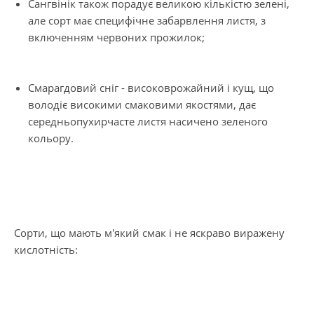
Сангвінік також порадує великою кількістю зелені,
але сорт має специфічне забарвлення листя, з
включенням червоних прожилок;
Смарагдовий сніг - високоврожайний і кущ, що
володіє високими смаковими якостями, дає
середньопухирчасте листя насичено зеленого
кольору.
Сорти, що мають м'який смак і не яскраво виражену
кислотність: