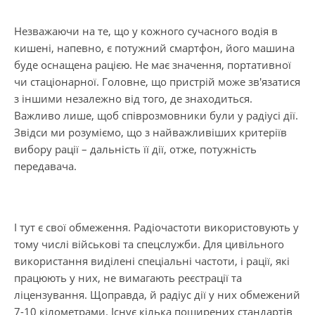
Незважаючи на те, що у кожного сучасного водія в
кишені, напевно, є потужний смартфон, його машина
буде оснащена рацією. Не має значення, портативної
чи стаціонарної. Головне, що пристрій може зв'язатися
з іншими незалежно від того, де знаходиться.
Важливо лише, щоб співрозмовники були у радіусі дії.
Звідси ми розуміємо, що з найважливіших критеріїв
вибору рації – дальність її дії, отже, потужність
передавача.
І тут є свої обмеження. Радіочастоти використовують у
тому числі військові та спецслужби. Для цивільного
використання виділені спеціальні частоти, і рації, які
працюють у них, не вимагають реєстрації та
ліцензування. Щоправда, й радіус дії у них обмежений
7-10 кілометрами. Існує кілька поширених стандартів