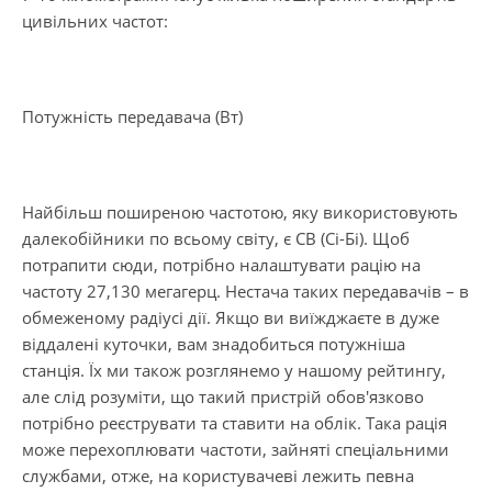
цивільних частот:
Потужність передавача (Вт)
Найбільш поширеною частотою, яку використовують
далекобійники по всьому світу, є СВ (Сі-Бі). Щоб
потрапити сюди, потрібно налаштувати рацію на
частоту 27,130 мегагерц. Нестача таких передавачів – в
обмеженому радіусі дії. Якщо ви виїжджаєте в дуже
віддалені куточки, вам знадобиться потужніша
станція. Їх ми також розглянемо у нашому рейтингу,
але слід розуміти, що такий пристрій обов'язково
потрібно реєструвати та ставити на облік. Така рація
може перехоплювати частоти, зайняті спеціальними
службами, отже, на користувачеві лежить певна