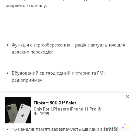
аварійного каналу.
Функція енергозбереження – рація є актуальною для
далеких переходів;
Вбудований світлодіодний ліхтарик та FM-
радіоприймач;
Легка вага (166 г) та компактність (55 х 100 х 34 мм)
спрощують перенесення;
16 каналів пам'яті забезпечують швидкий зв'язок;