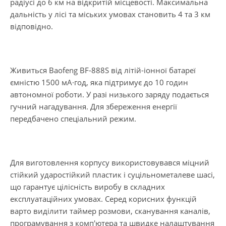
радіусі до 6 км на відкритій місцевості. Максимальна
дальність у лісі та міських умовах становить 4 та 3 км
відповідно.
Живиться Baofeng BF-888S від літій-іонної батареї
ємністю 1500 мА·год, яка підтримує до 10 годин
автономної роботи. У разі низького заряду подається
гучний нагадування. Для збереження енергії
передбачено спеціальний режим.
Для виготовлення корпусу використовувався міцний
стійкий ударостійкий пластик і суцільнометалеве шасі,
що гарантує цілісність виробу в складних
експлуатаційних умовах. Серед корисних функцій
варто виділити таймер розмови, сканування каналів,
програмування з комп'ютера та швидке налаштування