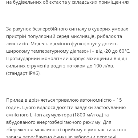
на будівельних об'єктах та у складських приміщеннях.
За рахунок безперебійного сигналу в суворих умовах
пристрій популярний серед мисливців, рибалок та
лижників. Модель відмінно функціонує у досить
широкому температурному діапазоні – від -20 до 60°С.
Протиударний монолітний корпус захищений від дії
сильних струменів води з потоком до 100 л/хв.
(стандарт IPX6).
Прилад відрізняється тривалою автономністю – 15
годин. Цього вдалося досягти завдяки застосуванню
ємнісного Li-Ion акумулятора (1800 мА·год) та
вбудованого енергозберігаючого режиму. Для
збереження можливості прийому в умовах низького
заряду передбачено функцію заборони передачі.