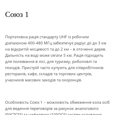
Союз 1
Портативна рація стандарту UHF із робочим
діапазоном 400-480 МГц забезпечує радіус дії до 3 км
на відкритій місцевості та до 2 км – в оточенні дерев.
Дальність на воді може сягати 5 км. Рація підходить
для полювання в лісі, для туризму, риболовлі та
походів. Пристрій часто купують для співробітників
ресторанів, кафе, складів та торгових центрів,
учасників масових заходів та охоронців.
Особливість Союз 1 – можливість обмеження кола осіб
для ведення переговорів за рахунок аналогового
(50CTCSS) та цифрового (105DCS) систем кодування.