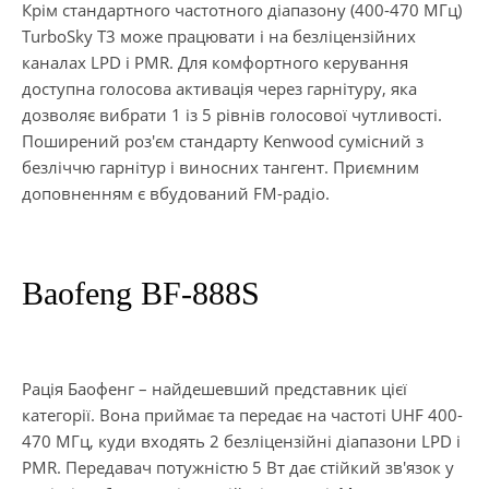
Крім стандартного частотного діапазону (400-470 МГц)
TurboSky T3 може працювати і на безліцензійних
каналах LPD і PMR. Для комфортного керування
доступна голосова активація через гарнітуру, яка
дозволяє вибрати 1 із 5 рівнів голосової чутливості.
Поширений роз'єм стандарту Kenwood сумісний з
безліччю гарнітур і виносних тангент. Приємним
доповненням є вбудований FM-радіо.
Baofeng BF-888S
Рація Баофенг – найдешевший представник цієї
категорії. Вона приймає та передає на частоті UHF 400-
470 МГц, куди входять 2 безліцензійні діапазони LPD і
PMR. Передавач потужністю 5 Вт дає стійкий зв'язок у