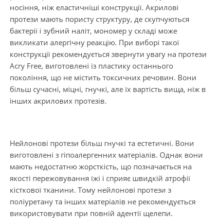
носіння, ніж еластичніші конструкції. Акрилові
протези мають пористу структуру, де скупчуються
бактерії і зубний наліт, мономер у складі може
викликати алергічну реакцію. При виборі такої
конструкції рекомендується звернути увагу на протези
Acry Free, виготовлені із пластику останнього
покоління, що не містить токсичних речовин. Вони
більш сучасні, міцні, гнучкі, але їх вартість вища, ніж в
інших акрилових протезів.
Нейлонові протези більш гнучкі та естетичні. Вони
виготовлені з гіпоалергенних матеріалів. Однак вони
мають недостатню жорсткість, що позначається на
якості пережовування їжі і сприяє швидкій атрофії
кісткової тканини. Тому нейлонові протези з
поліуретану та інших матеріалів не рекомендується
використовувати при повній адентії щелепи.