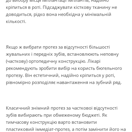
до вибору місця імплантації імплантів, надійно
кріпиться в роті. Підсаджувати кісткову тканину не
доводиться, рідко вона необхідна у мінімальній
кількості.
Якщо ж вибрати протез за відсутності більшості
жувальних і передніх зубів, встановлюють неповну
(часткову) ортопедичну конструкцію. Лікарі
рекомендують зробити вибір на користь бюгельного
протезу. Він естетичний, надійно кріпиться у роті,
рівномірно розподіляє навантаження на зубний ряд.
Класичний знімний протез за часткової відсутності
зубів вибирають при обмеженому бюджеті. Як
тимчасову конструкцію варто встановити
пластиковий іммедіат-протез, а потім замінити його на