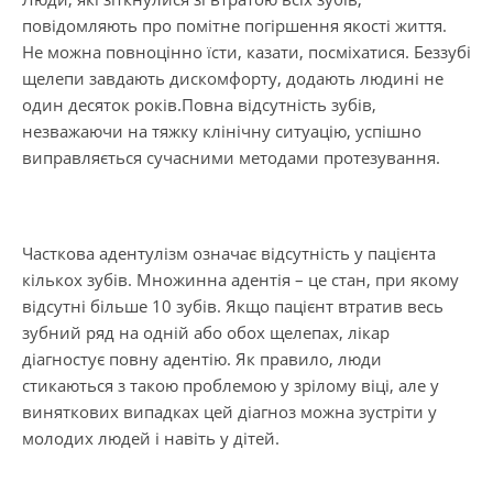
повідомляють про помітне погіршення якості життя.
Не можна повноцінно їсти, казати, посміхатися. Беззубі
щелепи завдають дискомфорту, додають людині не
один десяток років.Повна відсутність зубів,
незважаючи на тяжку клінічну ситуацію, успішно
виправляється сучасними методами протезування.
Часткова адентулізм означає відсутність у пацієнта
кількох зубів. Множинна адентія – це стан, при якому
відсутні більше 10 зубів. Якщо пацієнт втратив весь
зубний ряд на одній або обох щелепах, лікар
діагностує повну адентію. Як правило, люди
стикаються з такою проблемою у зрілому віці, але у
виняткових випадках цей діагноз можна зустріти у
молодих людей і навіть у дітей.