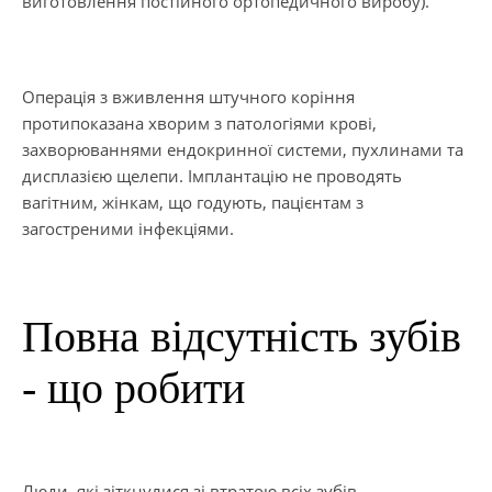
виготовлення постійного ортопедичного виробу).
Операція з вживлення штучного коріння
протипоказана хворим з патологіями крові,
захворюваннями ендокринної системи, пухлинами та
дисплазією щелепи. Імплантацію не проводять
вагітним, жінкам, що годують, пацієнтам з
загостреними інфекціями.
Повна відсутність зубів
- що робити
Люди, які зіткнулися зі втратою всіх зубів,