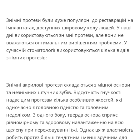
Знімні протези були дуже популярні до реставрацій на
імплантатах, доступних широкому колу людей. У наші
дні використовуються знімні протези, але вони не
вважаються оптимальним вирішенням проблеми. У
сучасній стоматології використовуються кілька видів
знімних протезів:
Знімні акрилові протези складаються з міцної основи
та незнімних штучних зубів. Відсутність гнучкості
надає цим протезам кілька особливих якостей, які
одночасно є головною гідністю та головним
недоліком. З одного боку, тверда основа сприяє
рівномірному та здоровому навантаженню на всю
щелепу при пережовуванні їжі. Однак ця ж властивість
робить протез більш тендітним і менш зручним для