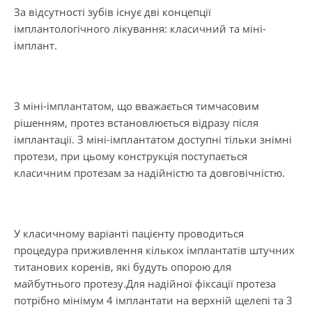
За відсутності зубів існує дві концепції
імплантологічного лікування: класичний та міні-
імплант.
З міні-імплантатом, що вважається тимчасовим
рішенням, протез встановлюється відразу після
імплантації. З міні-імплантатом доступні тільки знімні
протези, при цьому конструкція поступається
класичним протезам за надійністю та довговічністю.
У класичному варіанті пацієнту проводиться
процедура приживлення кількох імплантатів штучних
титанових коренів, які будуть опорою для
майбутнього протезу.Для надійної фіксації протеза
потрібно мінімум 4 імплантати на верхній щелепі та 3