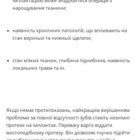
імплантацією може знадобитися операція з
нарощування тканини;
наявність хронічних патологій, що впливають на
стан верхньої та нижньої щелепи;
стан м'яких тканин, глибина піднебіння, наявність
локальних травм та ін.
Якщо немає протипоказань, найкращим вирішенням
проблеми за повної відсутності зубів стають незнімні
протези на імплантах. Перевагу варто віддати
мостоподібному протезу. Він дозволяє гнучко підійти