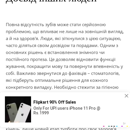
Повна відсутність зубів може стати серйозною
проблемою, що впливає не лише на зовнішній вигляд,
а й на здоров'я. Люди, які зіткнулися з цією ситуацією,
часто діляться своїм досвідом та порадами. Одним з
основних рішень є встановлення знімного чи
постійного протеза. Це дозволяє відновити функції
жування, покращити мову та повернути впевненість у
собі. Важливо звернутися до фахівців – стоматологів,
які підберуть оптимальне рішення для кожного
конкретного випадку. Необхідно стежити за гігієною
порожнини рота, регулярно відвідувати лікаря та
дотримуватися рекомендацій щодо догляду за
протезами. Важливо пам'ятати, що сучасна
стоматологія пропонує різноманітні методи
відновлення зубів, і повна відсутність зубів означає
кінець, лише новий етап турботи про своє здоров'я.