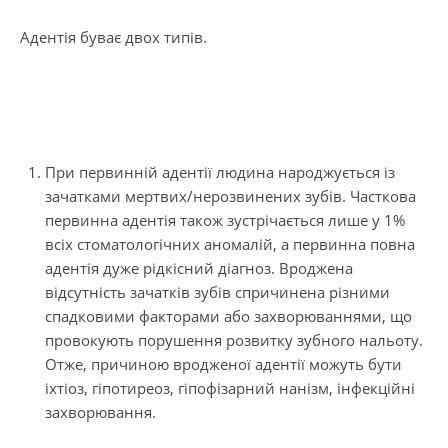
Адентія буває двох типів.
При первинній адентії людина народжується із
зачатками мертвих/нерозвинених зубів. Часткова
первинна адентія також зустрічається лише у 1%
всіх стоматологічних аномалій, а первинна повна
адентія дуже рідкісний діагноз. Вроджена
відсутність зачатків зубів спричинена різними
спадковими факторами або захворюваннями, що
провокують порушення розвитку зубного нальоту.
Отже, причиною вродженої адентії можуть бути
іхтіоз, гіпотиреоз, гіпофізарний нанізм, інфекційні
захворювання.