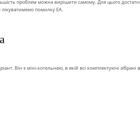
більшість проблем можна вирішити самому. Для цього достат
лі лікуватимемо помилку EA.
а
нт. Він є міні-котельнею, в якій всі комплектуючі зібрані 