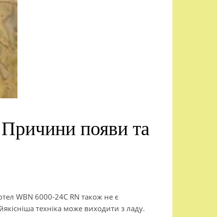
 Причини появи та
Котел WBN 6000-24C RN також не є
йякісніша техніка може виходити з ладу.