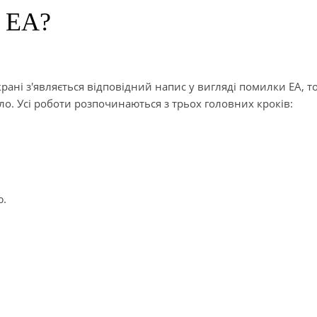
а EA?
крані з'являється відповідний напис у вигляді помилки EA, 
о. Усі роботи розпочинаються з трьох головних кроків:
ю.