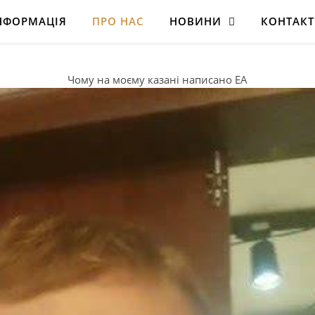
НФОРМАЦІЯ
ПРО НАС
НОВИНИ
КОНТАК
Чому на моєму казані написано EA