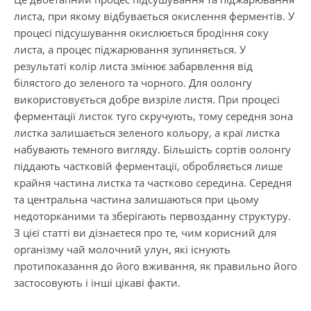
листа, при якому відбувається окислення ферментів. У
процесі підсушування окислюється бродіння соку
листа, а процес піджарювання зупиняється. У
результаті колір листа змінює забарвлення від
білястого до зеленого та чорного. Для оолонгу
використовується добре визріле листя. При процесі
ферментації листок туго скручують, тому середня зона
листка залишається зеленого кольору, а краї листка
набувають темного вигляду. Більшість сортів оолонгу
піддають частковій ферментації, обробляється лише
крайня частина листка та частково середина. Середня
та центральна частина залишаються при цьому
недоторканими та зберігають первозданну структуру.
З цієї статті ви дізнаєтеся про те, чим корисний для
організму чай молочний улун, які існують
протипоказання до його вживання, як правильно його
застосовують і інші цікаві факти.