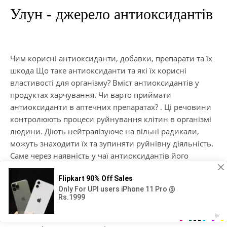
Улун - джерело антиоксидантів
Чим корисні антиоксиданти, добавки, препарати та їх
шкода Що таке антиоксиданти та які їх корисні
властивості для організму? Вміст антиоксидантів у
продуктах харчування. Чи варто приймати
антиоксиданти в аптечних препаратах? . Ці речовини
контролюють процеси руйнування клітин в організмі
людини. Діють нейтралізуюче на вільні радикали,
можуть знаходити їх та зупиняти руйнівну діяльність.
Саме через наявність у чаї антиоксидантів його
властивості порівнюють із «еліксиром молодості».
Висока концентрація антиоксидантів у молочному
улуні допомагає хворим при атеросклерозі, виводить
відкладення холестеринових бляшок ТОП-10
продуктів, що знижують холестерин та очищають