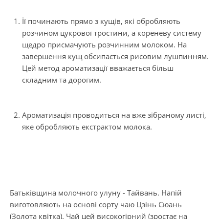
Її починають прямо з кущів, які обробляють
розчином цукрової тростини, а кореневу систему
щедро присмачують розчинним молоком. На
завершення кущ обсипається рисовим лушпинням.
Цей метод ароматизації вважається більш
складним та дорогим.
Ароматизація проводиться на вже зібраному листі,
яке обробляють екстрактом молока.
Батьківщина молочного улуну - Тайвань. Напій
виготовляють на основі сорту чаю Цзінь Сюань
(Золота квітка). Чай цей високогірний (зростає на