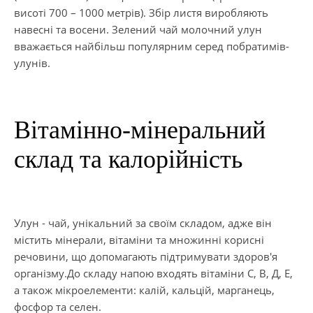
висоті 700 – 1000 метрів). Збір листя виробляють
навесні та восени. Зелений чай молочний улун
вважається найбільш популярним серед побратимів-
улунів.
Вітамінно-мінеральний
склад та калорійність
Улун - чай, унікальний за своїм складом, адже він
містить мінерали, вітаміни та множинні корисні
речовини, що допомагають підтримувати здоров'я
організму.До складу напою входять вітаміни С, В, Д, Е,
а також мікроелементи: калій, кальцій, марганець,
фосфор та селен.