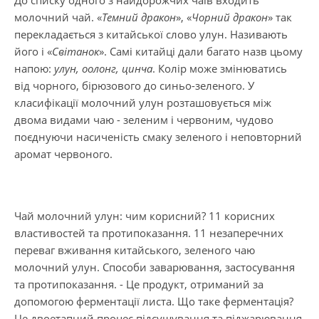
До списку одного з найдорожчих чаїв входить
молочний чай. «
Темний дракон
», «
Чорний дракон
» так
перекладається з китайської слово улун. Називають
його і «
Світанок
». Самі китайці дали багато назв цьому
напою:
улун, оолонг, цинча
. Колір може змінюватись
від чорного, бірюзового до синьо-зеленого. У
класифікації молочний улун розташовується між
двома видами чаю - зеленим і червоним, чудово
поєднуючи насиченість смаку зеленого і неповторний
аромат червоного.
Чай молочний улун: чим корисний? 11 корисних
властивостей та протипоказання. 11 незаперечних
переваг вживання китайського, зеленого чаю
молочний улун. Способи заварювання, застосування
та протипоказання. - Це продукт, отриманий за
допомогою ферментації листа. Що таке ферментація?
Це двоетапний процес підсушування та піджарювання